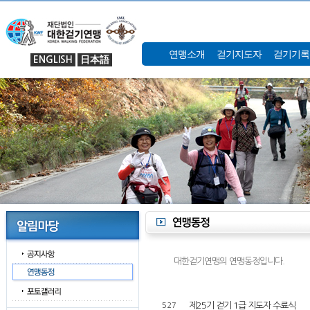
연맹소개
걷기지도자
걷기기록
ENGLISH
日本語
대한걷기연맹의 연맹동정입니다.
제25기 걷기 1급 지도자 수료식
527