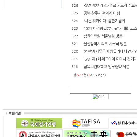
KWF 제22기 걷기1급 지도자 수료
526
경북 상주시 관계자 미팅
525
"나는 워커이다" 출판기념회
524
2021 아리랑길77km걷기대회 코
523
삼육의료원 서울병원 방문
522
울산광역시 의회 사무국 방문
521
본 연맹 사무국에 방글라데시 걷기연
520
KWF 제1회 워크아이 아미사 걷기
519
삼육보건대학교 업무협약 체결
518
총
577
건 (
6
/58Page)