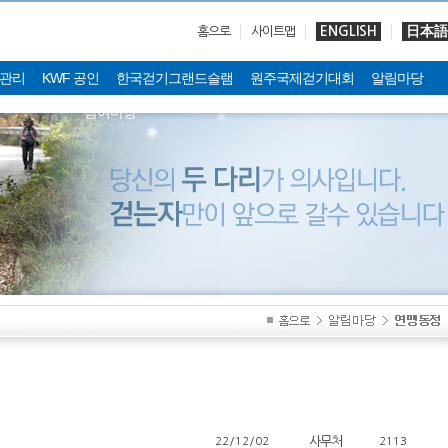
ENGLISH
日本語
홈으로
사이트맵
관리
KWF 공인
한국걷기그랜드슬램
원주국제걷기대회
알림마당
참여마당
사무처
22/12/02
2113