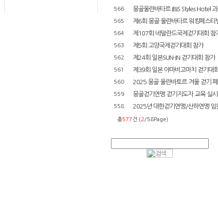
몽골울란바타르 IBIS Styles Hotel 과 
566
제6회 몽골 울란바타르 워킹페스티
565
제107회 네덜란드국제걷기대회 참가(7.
564
제5회 고양국제걷기대회 참가
563
제24회 일본SUN-IN 걷기대회 참가
562
제39회 일본 야마비고마치 걷기대회
561
2025 몽골 울란바토르 겨울 걷기 
560
몽골걷기연맹 걷기지도자 교육 실시
559
2025년 대한걷기연맹/산하연맹 임
558
총
577
건 (
2
/58Page)