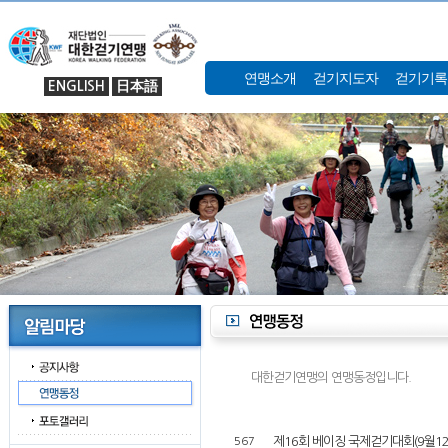
연맹소개
걷기지도자
걷기기록
ENGLISH
日本語
대한걷기연맹의 연맹동정입니다.
제16회 베이징 국제걷기대회(9월1
567