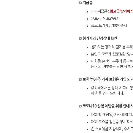
지급품
기본지급품 :
최고급 발가락 양
완보자 : 완보인증서
중도 포기자 : 기록인증서
참가자의 건강상태 확인
참가자는 장거리 걷기를 무리
본인도 모르게 심장질환, 당
대회중 본인의 부주의 등으로
는 지의 여부를 판단한 뒤 참
보험 범위 (참가자 보험은 가입 되지
주최측에서는 상해 치료비 및
야 함을 안내 드립니다.
코로나19 감염 예방을 위한 안내 
대회 참가 당일, 자가 발열 
대회 코스를 걷는중 항시 마
손 소독제를 지참하여, 수시로