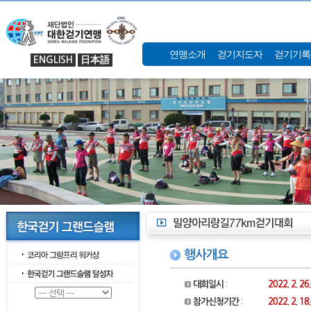
연맹소개
걷기지도자
걷기기록
ENGLISH
日本語
행사개요
대회일시
:
2022. 2. 2
참가신청기간
:
2022. 2. 18