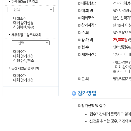
대회장소
:
전지역(희망
대 회 명
:
밀양아리랑길
대회코스
:
본인 선택지정 
·
대회소개
·
대회 참가신청
참가자격
:
만 19세 이
·
신청확인/수정
주 최
:
밀양시걷기
참 가 비
:
25,000원
(
접 수
:
인터넷접수(ww
·
대회소개
제한시간
:
17시간 이내
·
대회 참가신청
·
신청수정/취소
- 앱과 GP
- 대회 참
※ 시간이나
·
대회소개
문 의
:
밀양시걷기연맹
·
대회 참가신청
참가방법
참가신청 및 접수
접수기간 내에 등록하고 결제
신청을 취소할 경우, 기간에