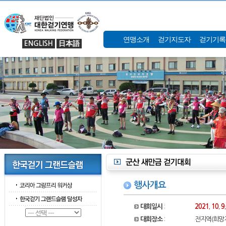
연맹소개
걷기지도자
걷기기록
ENGLISH
日本語
행사개요
대회일시
:
2021. 10. 
대회장소
:
전지역(희망