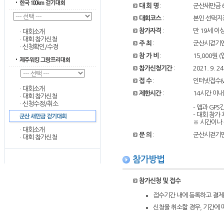
대 회 명
:
군산새만금 
대회코스
:
본인 선택지정 
참가자격
:
만 19세 이
·
대회소개
·
대회 참가신청
주 최
:
군산시걷기
·
신청확인/수정
참 가 비
:
15,000원
참가신청기간
:
2021. 9. 24
접 수
:
인터넷접수(ww
·
대회소개
제한시간
:
14시간 이내
·
대회 참가신청
·
신청수정/취소
- 앱과 GP
- 대회 참가
※ 시간이나
·
대회소개
문 의
:
군산시걷기연맹 
·
대회 참가신청
참가방법
참가신청 및 접수
접수기간 내에 등록하고 결제
신청을 취소할 경우, 기간에