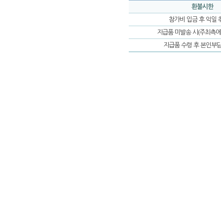
환불시한
참가비 입금 후 익일 
지급품 미발송 시(주최측에
지급품 수령 후 본인부담