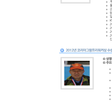
원
일
K
2
2
2
성명
주요