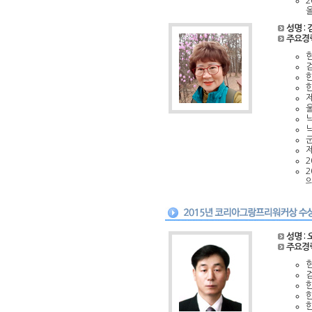
올
성명 :
주요경
걷
한
낙
제
의
성명 :
주요경
현
한