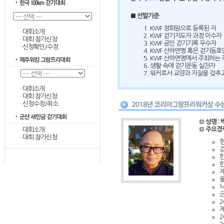
■
선발기준
KWF 정회원으로 등록된 자
·
대회소개
KWF 걷기지도자 과정 이수자
·
대회 참가신청
KWF 공인 걷기기록 우수자
·
신청확인/수정
KWF 산하연맹 혹은 걷기동호
KWF 산하연맹에서 주최하는 
생활 속에 걷기운동 실천자
워커로서 교양과 자질을 갖추
·
대회소개
·
대회 참가신청
·
신청수정/취소
성명 :
주요경
·
대회소개
·
대회 참가신청
현
걷
낙
2
제