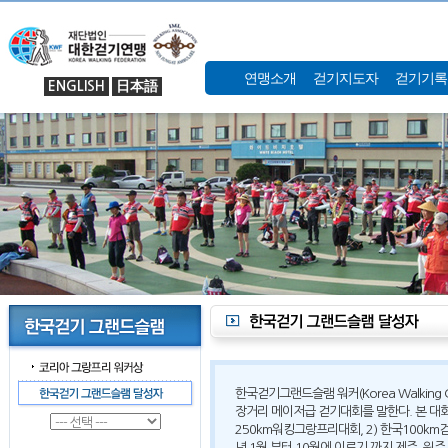
연맹소개
걷기지도자
걷기기록
ENGLISH
日本語
한국걷기그랜드슬램 워커(Korea Walking G
장거리 메이저급 걷기대회를 말한다. 본 대회는
250km워킹그랑프리대회, 2) 한국100km
년 1월 부터 10월에 이르기 까지 제주, 원주