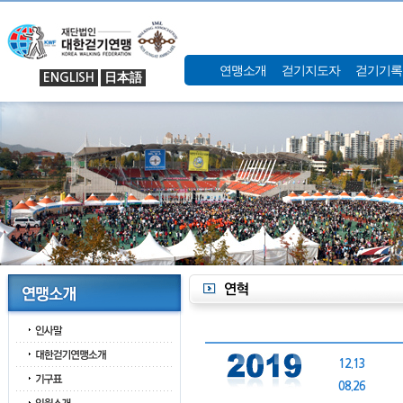
연맹소개
걷기지도자
걷기기록
ENGLISH
日本語
12.13
08.26