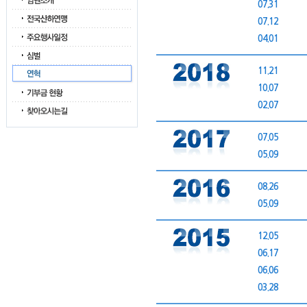
07.31
07.12
04.01
11.21
10.07
02.07
07.05
05.09
08.26
05.09
12.05
06.17
06.06
03.28