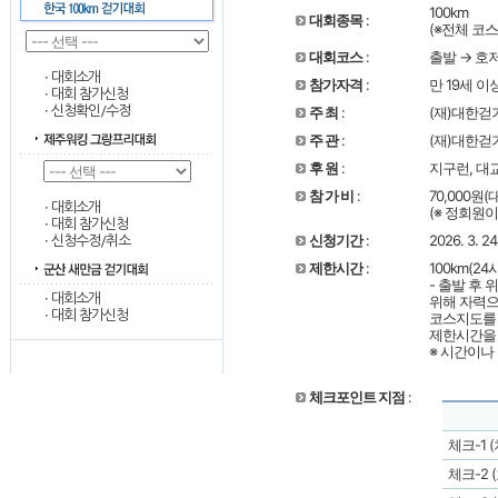
100km
대회종목
:
(※전체 코
대회코스
:
출발 → 호
·
대회소개
참가자격
:
만 19세 
·
대회 참가신청
·
신청확인/수정
주 최
:
(재)대한걷
주 관
:
(재)대한걷
후 원
:
지구런, 대
참 가 비
:
70,000원
·
대회소개
(※ 정회원
·
대회 참가신청
·
신청기간
:
2026. 3. 2
신청수정/취소
제한시간
:
100km(2
- 출발 후
·
대회소개
위해 자력으
·
대회 참가신청
코스지도를 
제한시간을 
※ 시간이나
체크포인트 지점
:
체크-1 
체크-2