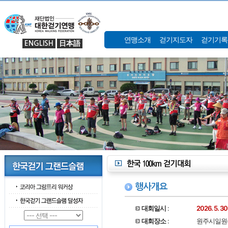
연맹소개
걷기지도자
걷기기록
ENGLISH
日本語
행사개요
대회일시
:
2026. 5. 
대회장소
:
원주시일원