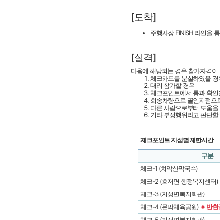
[도착]
주행사장 FINISH 라인을 
[실격]
다음에 해당되는 경우 참가자격이 
체크카드를 분실하였을 경
대리 참가할 경우
체크포인트에서 통과 확인을
회송차량으로 골인지점으로
다른 사람으로부터 도움을 
기타 부정행위라고 판단할
체크포인트 지점별 제한시간
구분
체크-1 (치악산막국수)
체크-2 (호저면 행정복지센터)
체크-3 (지정면복지회관)
체크-4 (문막체육공원)
※ 반환
체크-5 (지정면복지회관)