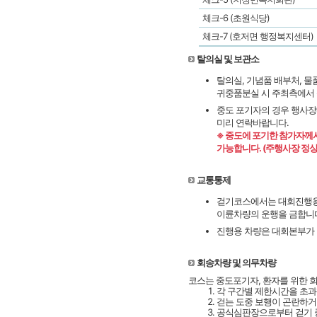
체크-6 (초원식당)
체크-7 (호저면 행정복지센터)
탈의실 및 보관소
탈의실, 기념품 배부처, 물
귀중품분실 시 주최측에서 
중도 포기자의 경우 행사장
미리 연락바랍니다.
※ 중도에 포기한 참가자께
가능합니다. (주행사장 정상 오픈
교통통제
걷기코스에서는 대회진행용 
이륜차량의 운행을 금합니
진행용 차량은 대회본부가 
회송차량 및 의무차량
코스는 중도포기자, 환자를 위한 
각 구간별 제한시간을 초과
걷는 도중 보행이 곤란하거
공식심판장으로부터 걷기 