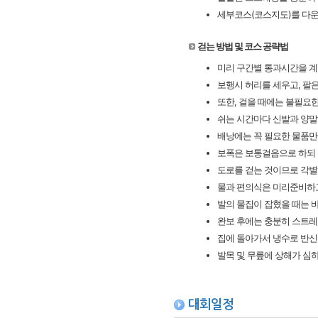
세부코스(코스지도)를 다운
걷는 방법 및 코스 공략법
미리 구간별 통과시간을 계
보행시 허리를 세우고, 팔은
또한, 걸을 때에는 불필요한
쉬는 시간마다 신발과 양말
배낭에는 꼭 필요한 물품만
보폭은 보통걸음으로 하되 
도로를 걷는 것이므로 각별
물과 편의식은 미리준비하고
발의 물집이 잡혔을 때는 
완보 후에는 충분히 스트레
집에 돌아가서 냉수로 반신
발목 및 무릎에 상해가 심
대회일정