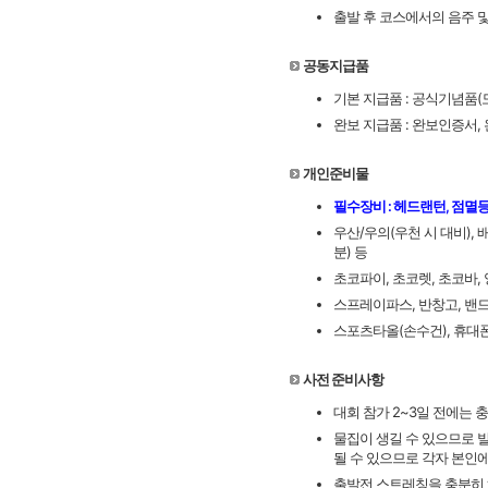
출발 후 코스에서의 음주 
공동지급품
기본 지급품 : 공식기념품(
완보 지급품 : 완보인증서, 
개인준비물
필수장비 : 헤드랜턴, 점멸등
우산/우의(우천 시 대비), 배
분) 등
초코파이, 초코렛, 초코바, 
스프레이파스, 반창고, 밴드
스포츠타올(손수건), 휴대폰
사전 준비사항
대회 참가 2~3일 전에는 
물집이 생길 수 있으므로 
될 수 있으므로 각자 본인
출발전 스트레칭을 충분히 하