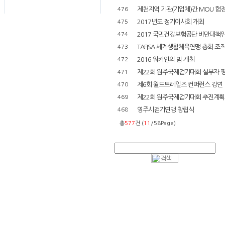
제천지역 기관(기업체)간 MOU 협
476
2017년도 정기이사회 개최
475
2017 국민건강보험공단 비만대책
474
TAFISA 세계생활체육연맹 총회 조직
473
2016 워커인의 밤 개최
472
제22회 원주국제걷기대회 실무자 
471
제6회 월드트레일즈 컨퍼런스 강연
470
제22회 원주국제걷기대회 추진계획
469
영주시걷기연맹 창립식
468
총
577
건 (
11
/58Page)