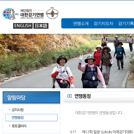
연맹소개
걷기지도자
걷기기록
ENGLISH
日本語
대한걷기연맹의 연맹동정입니다.
제17회 일본 SUN-IN 미래걷기대회
477