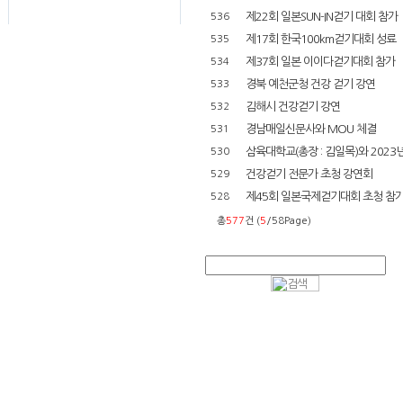
제22회 일본SUN-IN걷기 대회 참가
536
제17회 한국100km걷기대회 성료
535
제37회 일본 이이다걷기대회 참가
534
경북 예천군청 건강 걷기 강연
533
김해시 건강걷기 강연
532
경남매일신문사와 MOU 체결
531
삼육대학교(총장 : 김일목)와 2023년
530
건강걷기 전문가 초청 강연회
529
제45회 일본국제걷기대회 초청 참
528
총
577
건 (
5
/58Page)