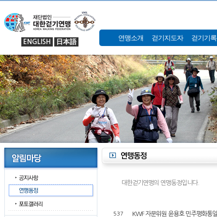
연맹소개
걷기지도자
걷기기록
ENGLISH
日本語
대한걷기연맹의 연맹동정입니다.
KWF 자문위원 윤용호 민주평화통일 
537