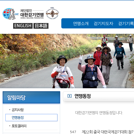
연맹소개
걷기지도자
걷기기록
ENGLISH
日本語
대한걷기연맹의 연맹동정입니다.
제22회 중국 대련국제걷기대회 참
547