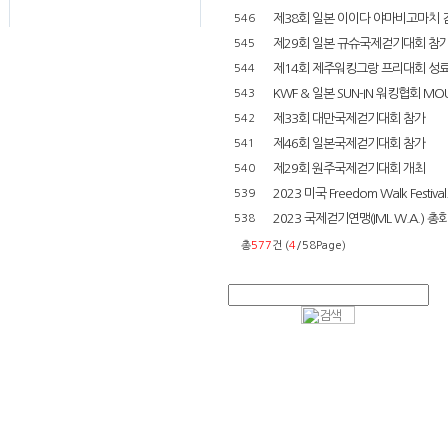
제38회 일본 이이다 야마비고마치 
546
제29회 일본 규슈국제걷기대회 참
545
제14회 제주워킹그랑 프리대회 성
544
KWF & 일본 SUN-IN 워킹협회 MO
543
제33회 대만국제걷기대회 참가
542
제46회 일본국제걷기대회 참가
541
제29회 원주국제걷기대회 개최
540
2023 미국 Freedom Walk Festival.
539
2023 국제걷기연맹(IML W.A.) 총
538
총
577
건 (
4
/58Page)