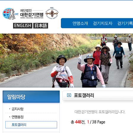
연맹소개
걷기지도자
걷기기록
ENGLISH
日本語
대한걷기연맹의 포토갤러리입니다.
총
448
건,
1
/ 38 Page