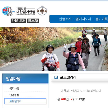
연맹소개
걷기지도자
걷기기록
ENGLISH
日本語
대한걷기연맹의 포토갤러리입니다.
총
448
건,
2
/ 38 Page