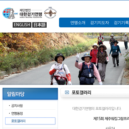
연맹소개
걷기지도자
걷기기록
ENGLISH
日本語
대한걷기연맹의 포토갤러리입니다.
제15회 제주워킹그랑프리
사무처