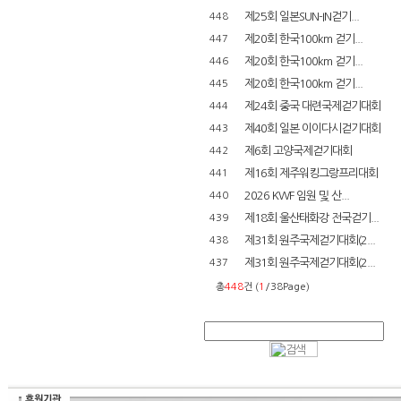
제25회 일본SUN-IN걷기...
448
제20회 한국100km 걷기...
447
제20회 한국100km 걷기...
446
제20회 한국100km 걷기...
445
제24회 중국 대련국제걷기대회
444
제40회 일본 이이다시걷기대회
443
제6회 고양국제걷기대회
442
제16회 제주워킹그랑프리대회
441
2026 KWF 임원 및 산...
440
제18회 울산태화강 전국걷기...
439
제31회 원주국제걷기대회(2...
438
제31회 원주국제걷기대회(2...
437
총
448
건 (
1
/38Page)