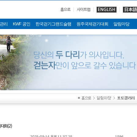
ENGLISH
日本語
홈으로
사이트맵
관리
KWF 공인
한국걷기그랜드슬램
원주국제걷기대회
알림마당
참여마당
대회(2)
2025-03-14 오전 11:37:28
1894