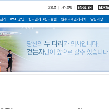
ENGLISH
日本語
홈으로
사이트맵
관리
KWF 공인
한국걷기그랜드슬램
원주국제걷기대회
알림마당
참여마당