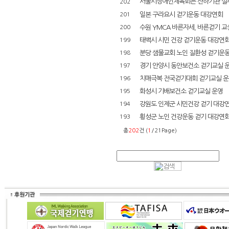
서울시장애인체육회는 산하기관 실
202
일본 구라요시 걷기운동 대강연회
201
수원 YMCA 바른자세, 바른걷기 교
200
태백시 시민 건강 걷기운동 대강연
199
분당 샘물교회 노인 질환성 걷기운
198
경기 안양시 동안보건소 걷기교실 
197
치매극복 전국걷기대회 걷기교실 운
196
화성시 기배보건소 걷기교실 운영
195
강원도 인제군 시민건강 걷기 대강
194
횡성군 노인 건강운동 걷기 대강연
193
총
202
건 (
1
/21Page)