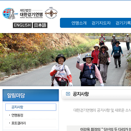
연맹소개
걷기지도자
걷기기록
ENGLISH
日本語
대한걷기연맹의 공지사항 및 새로운 소식
이강옥 회장의 " 당신의 두 다리가 의사