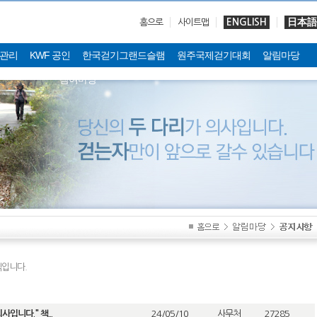
ENGLISH
日本語
홈으로
사이트맵
관리
KWF 공인
한국걷기그랜드슬램
원주국제걷기대회
알림마당
참여마당
입니다.
입니다." 책...
24/05/10
사무처
27285