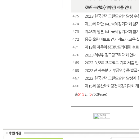
KWF 공인화(카이만) 제품 안내
2023 한국걷기그랜드슬램 달성 수
475
제33회 대만 IML 국제걷기대회 참
474
제46회 일본 IML 국제걷기대회 참
473
몽골 울란바토르 걷기지도자 교육 
472
제13회 제주워킹그랑프리대회 성료
471
2023 제주워킹그랑프리대회 안내
470
2022 3,650 프로젝트 기록 제출 
469
2022년 귀속분 기부금영수증 발급
468
2022 한국걷기그랜드슬램 달성자 
467
제15회 울산태화강전국걷기대회 개
466
총
515
건 (
5
/52Page)