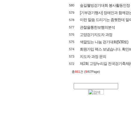
숲길웰빙걷기대회 봉사활동인정
580
[기부걷기행사] 장애인과 함께걷는 Giv
579
이런 말씀 드리기는 좀뭣한데 말이죠
578
관찰을통한보행의분석
577
고양걷기지도자 과정
576
색깔있는 나눔 걷기대회(5/30토)
575
회원가입 팩스 보냈습니다. 확인
574
지도자 과정 문의
573
제2회 고양누리길 전국걷기축제(4/1
572
총
661
건 (
9
/67Page)