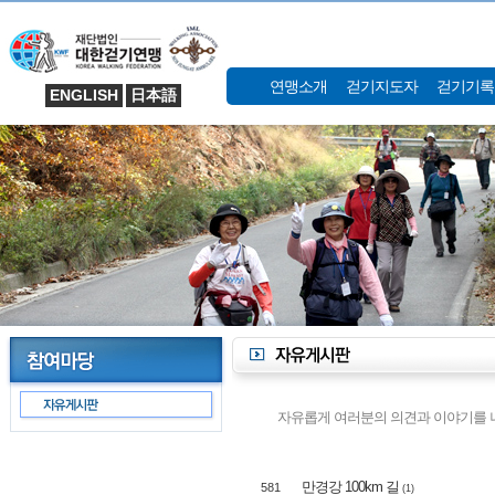
연맹소개
걷기지도자
걷기기록
ENGLISH
日本語
자유롭게 여러분의 의견과 이야기를 나
만경강 100km 길
581
(1)