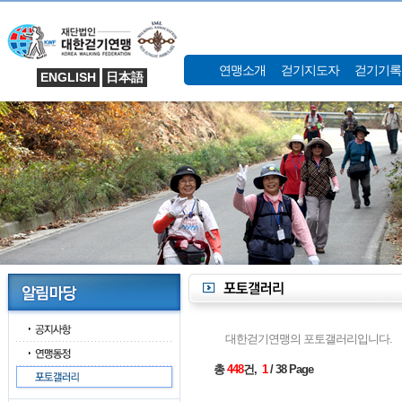
연맹소개
걷기지도자
걷기기록
ENGLISH
日本語
대한걷기연맹의 포토갤러리입니다.
총
448
건,
1
/ 38 Page