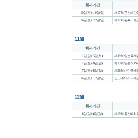
행사기간
10일(토)~11일(일)
제17회 군산새만
24일(토)~25일(일)
제32회 원주국
11월
행사기간
1일(일)~3일(화)
제49회 일본국
7일(토)~8일(일)
제13회 일본 SUN
7일(토)~8일(일)
제36회 대만국
14일(토)~15일(일)
인도네시아 국제
12월
행사기간
6일(일)~6일(일)
제19회 울산태화