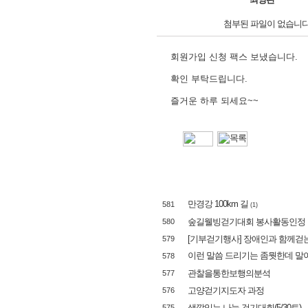
첨부된 파일이 없습니다
회원가입 신청 팩스 보냈습니다.
확인 부탁드립니다.
즐거운 하루 되세요~~
만경강 100km 길
581
(1)
숲길웰빙걷기대회 봉사활동인정
580
[기부걷기행사] 장애인과 함께걷는 Giv
579
이런 말씀 드리기는 좀뭣한데 말이죠
578
관찰을통한보행의분석
577
고양걷기지도자 과정
576
색깔있는 나눔 걷기대회(5/30토)
575