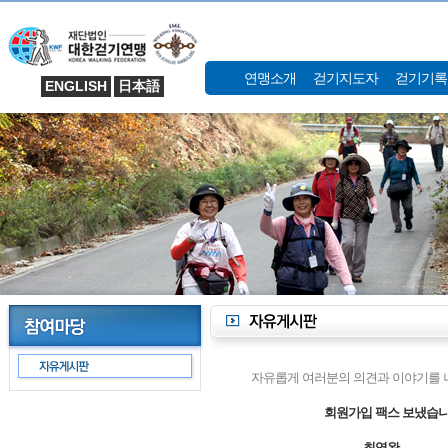
연맹소개
걷기지도자
걷기기록
ENGLISH
日本語
자유롭게 여러분의 의견과 이야기를 나
회원가입 팩스 보냈습니
최영완