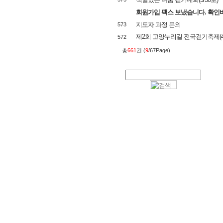
회원가입 팩스 보냈습니다. 확인
지도자 과정 문의
573
제2회 고양누리길 전국걷기축제(4/1
572
총
661
건 (
9
/67Page)