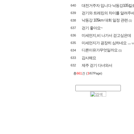
대전거주자 입니다 낙동강105킬로
640
걷기와 트레킹의 차이를 알려주
639
낙동강 105km 대회 일정 관련
638
(1)
걷기 좋아요~
637
미세먼지,비 나가서 걷고싶은데
636
미세먼지가 굉장히 심하네요 ㅡ
635
디른이유가무엇일까요
634
(1)
감사해요
633
제주 걷기 다녀와서
632
총
661
건 (
3
/67Page)