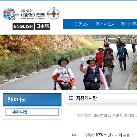
연맹소개
걷기지도자
걷기기록
ENGLISH
日本語
자유롭게 여러분의 의견과 이야기를 나
낙동강 105Km 걷기대회 관련~
641