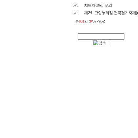
지도자 과정 문의
573
제2회 고양누리길 전국걷기축제(4/1
572
총
661
건 (
9
/67Page)