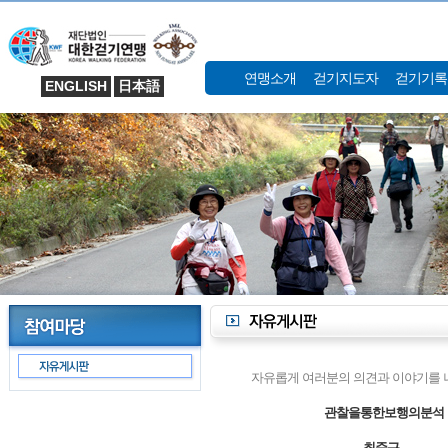
연맹소개
걷기지도자
걷기기록
ENGLISH
日本語
자유롭게 여러분의 의견과 이야기를 나
관찰을통한보행의분석
최준근