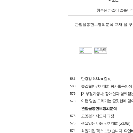
첨부된 파일이 없습니다
관찰을통한보행의분석 교재 을 구
만경강 100km 길
581
(1)
숲길웰빙걷기대회 봉사활동인정
580
[기부걷기행사] 장애인과 함께걷는 Giv
579
이런 말씀 드리기는 좀뭣한데 말이죠
578
관찰을통한보행의분석
고양걷기지도자 과정
576
색깔있는 나눔 걷기대회(5/30토)
575
회원가입 팩스 보냈습니다. 확인
574