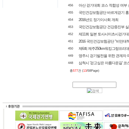
아산 걷기대회 코스 적합성 여부 
456
국민건강보험공단 바르게걷기 홍
455
2016년도 정기이사회 개최
454
국민건강보험공단 건강증진부 실
453
제11회 일본 토사시미츠시걷기대
452
2016 국민건강보험공단 "비만대
451
제6회 제주250km워킹그랑프리대
450
영주시 걷기발전을 위한 관계자 
449
삼척시 '걷고싶은 아름다운길' 코
448
총
577
건 (
13
/58Page)