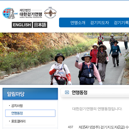
연맹소개
걷기지도자
걷기기록
ENGLISH
日本語
대한걷기연맹의 연맹동정입니다.
제154기(영주) 걷기지도자(2급) 
437