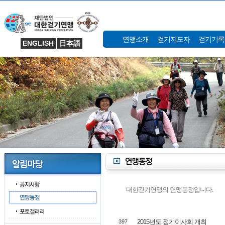
연맹소개
걷기지도자
걷기기록
ENGLISH
日本語
대한걷기연맹의 연맹동정입니다.
2015년도 정기이사회 개최
397