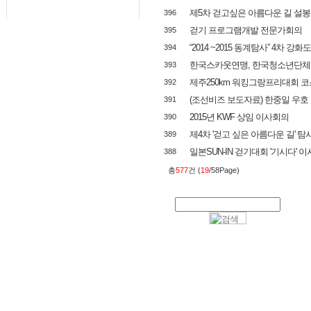
제5차 걷고싶은 아름다운 길 설
396
걷기 프로그램개발 전문가회의
395
“2014 ~2015 동계탐사” 4차 강화
394
한국스카웃연맹, 한국청소년단체
393
제주250km 워킹그랑프리대회 코
392
(조선비즈 보도자료) 한중일 우호
391
2015년 KWF 상임 이사회의
390
제4차 '걷고 싶은 아름다운 길' 탐
389
일본SUN-IN 걷기대회 '기시다' 
388
총
577
건 (
19
/58Page)