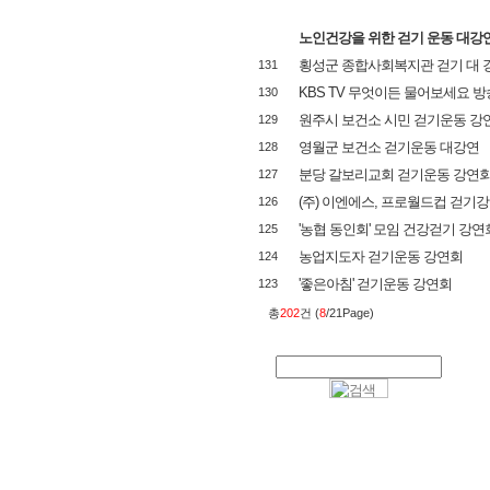
노인건강을 위한 걷기 운동 대강
횡성군 종합사회복지관 걷기 대 
131
KBS TV 무엇이든 물어보세요 방
130
원주시 보건소 시민 걷기운동 강
129
영월군 보건소 걷기운동 대강연
128
분당 갈보리교회 걷기운동 강연
127
(주) 이엔에스, 프로월드컵 걷기
126
'농협 동인회' 모임 건강걷기 강연
125
농업지도자 걷기운동 강연회
124
'좋은아침' 걷기운동 강연회
123
총
202
건 (
8
/21Page)