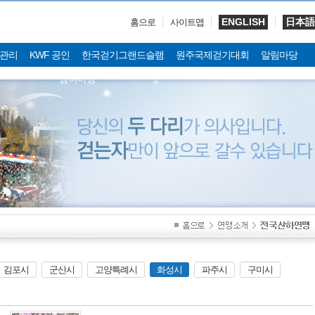
ENGLISH
日本語
홈으로
사이트맵
관리
KWF 공인
한국걷기그랜드슬램
원주국제걷기대회
알림마당
참여마당
김포시
군산시
고양특례시
화성시
파주시
구미시