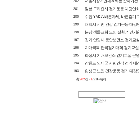
서울시장애인체육회는 산하기관 
202
일본 구라요시 걷기운동 대강연
201
수원 YMCA 바른자세, 바른걷기 
200
태백시 시민 건강 걷기운동 대강
199
분당 샘물교회 노인 질환성 걷기
198
경기 안양시 동안보건소 걷기교실
197
치매극복 전국걷기대회 걷기교실
196
화성시 기배보건소 걷기교실 운
195
강원도 인제군 시민건강 걷기 대
194
횡성군 노인 건강운동 걷기 대강
193
총
202
건 (
1
/21Page)