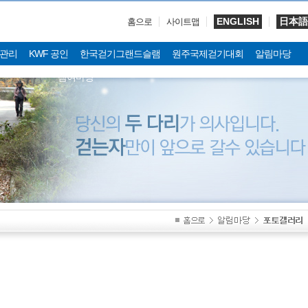
ENGLISH
日本語
홈으로
사이트맵
관리
KWF 공인
한국걷기그랜드슬램
원주국제걷기대회
알림마당
참여마당