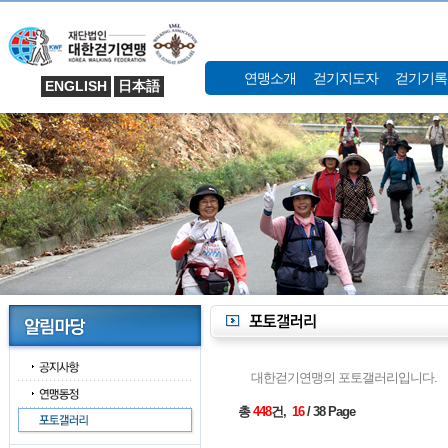
연맹소개
걷기지도자
걷기기록
ENGLISH
日本語
대한걷기연맹의 포토갤러리입니다.
총
448
건,
16
/ 38 Page