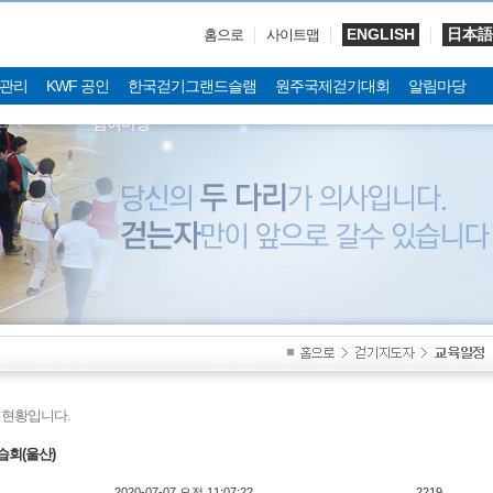
ENGLISH
日本語
홈으로
사이트맵
관리
KWF 공인
한국걷기그랜드슬램
원주국제걷기대회
알림마당
참여마당
현황입니다.
습회(울산)
2020-07-07 오전 11:07:22
2219