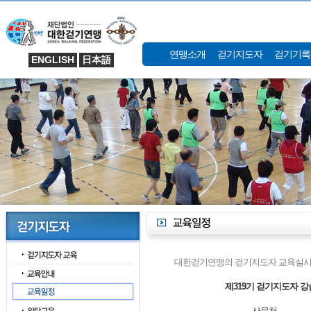
연맹소개
걷기지도자
걷기기록
ENGLISH
日本語
대한걷기연맹의 걷기지도자 교육실시
제319기 걷기지도자 강
사무처