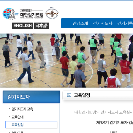
연맹소개
걷기지도자
걷기기록
ENGLISH
日本語
대한걷기연맹의 걷기지도자 교육실시
제404기 걷기지도자 강
사무처