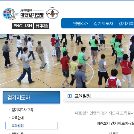
연맹소개
걷기지도자
걷기기록
ENGLISH
日本語
대한걷기연맹의 걷기지도자 교육실시
제402기 걷기지도자 강
사무처