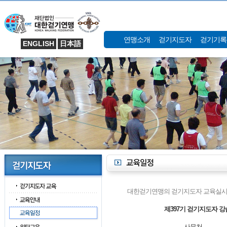
연맹소개
걷기지도자
걷기기록
ENGLISH
日本語
대한걷기연맹의 걷기지도자 교육실시
제397기 걷기지도자 강
사무처