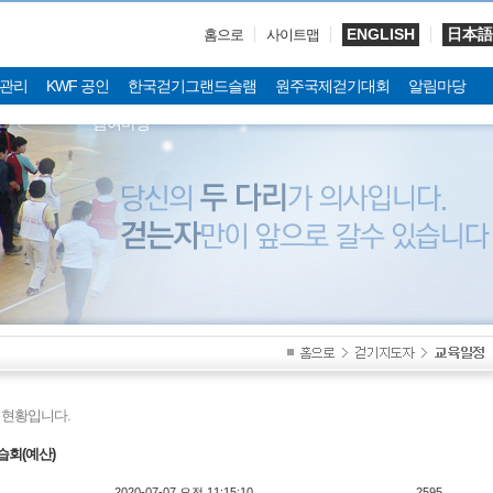
ENGLISH
日本語
홈으로
사이트맵
관리
KWF 공인
한국걷기그랜드슬램
원주국제걷기대회
알림마당
참여마당
현황입니다.
습회(예산)
2020-07-07 오전 11:15:10
2595