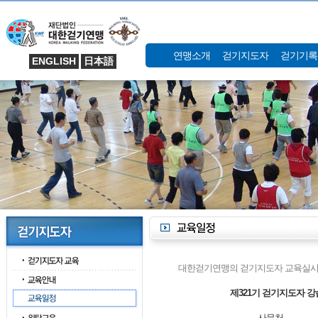
연맹소개
걷기지도자
걷기기록
ENGLISH
日本語
대한걷기연맹의 걷기지도자 교육실시
제321기 걷기지도자 강
사무처