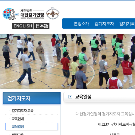
연맹소개
걷기지도자
걷기기록
ENGLISH
日本語
대한걷기연맹의 걷기지도자 교육실시
제313기 걷기지도자 강
사무처