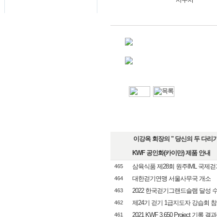
이강옥 회장의 " 당신의 두 다리가 
KWF 공인화(카이만) 제품 안내
삼육식품 제28회 원주IML 국제
465
대한걷기연맹 서울사무국 개소
464
2022 한국걷기그랜드슬램 달성 
463
제24기 걷기 1급지도자 강습회 
462
2021 KWF 3,650 Project 기록 결과
461