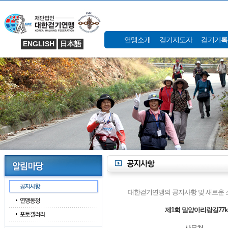
연맹소개
걷기지도자
걷기기록
ENGLISH
日本語
대한걷기연맹의 공지사항 및 새로운 
제1회 밀양아리랑길77
사무처