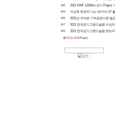
2021 KWF 3,650km 걷기 Project 기.
460
이강옥 회장의 '나는 워커이다!!'
459
2021년 귀속분 기부금영수증 발
458
2021 한국걷기그랜드슬램 수상자
457
2021 한국걷기그랜드슬램 완보자
456
총
515
건 (
6
/52Page)