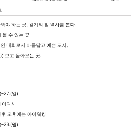
.
봐야 하는 곳
,
걷기의 참 역사를 본다
.
 볼 수 있는 곳
.
중인 대회로서 아름답고 예쁜 도시
,
못 보고 돌아오는 곳
.
)~27.(
일
)
이이다시
후 오후에는 아이워킹
)~28.(
월
)