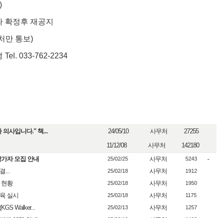
)
라 확정후 재공지
처만 통보
)
맹
Tel. 033-762-2234
의사입니다." 책...
24/05/10
사무처
27255
11/12/08
사무처
142180
참가자 모집 안내
사무처
-
25/02/25
5243
결...
사무처
25/02/18
1912
 현황
사무처
25/02/18
1950
교육 실시
사무처
25/02/18
1175
 Walker...
사무처
25/02/13
1257