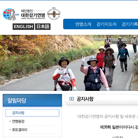
연맹소개
걷기지도자
걷기기록
ENGLISH
日本語
대한걷기연맹의 공지사항 및 새로운 
제39회 일본이이다시 
사무처