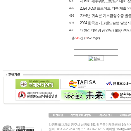
제15회 제주워킹그랑프리대회 참
500
2024 3,650 프로젝트 기록 제출 
499
2024년 귀속분 기부금영수증 발
498
2024 한국걷기그랜드슬램 달성자
497
대한걷기연맹 공인워킹화(카이만) 신
496
총
515
건 (
2
/52Page)
강원특별자치도 원주시 남원로 551 원주국민체육센터 1층 / 
전화 : 033-762-2234 / 팩스 : 033-762-1237 / 이메일 : kwf@wa