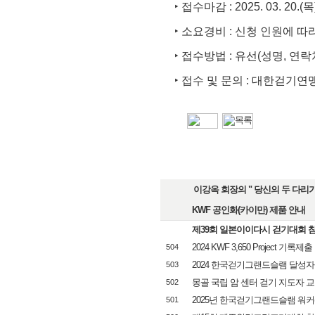
‣
접수마감
: 2025. 03. 20.(
목
‣
소요경비
:
신청 인원에 따
‣
접수방법
:
유선
(
성명
,
연락
‣
접수 및 문의
:
대한걷기연
이강옥 회장의 " 당신의 두 다리가 
KWF 공인화(카이만) 제품 안내
제39회 일본이이다시 걷기대회 
2024 KWF 3,650 Project 기록제출 
504
2024 한국걷기그랜드슬램 달성자
503
몽골 국립 암 센터 걷기 지도자 
502
2025년 한국걷기그랜드슬램 워커(KGS
501