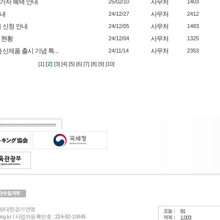
가자 혜택 안내
사무처
25/02/10
1403
안내
사무처
24/12/27
2412
급 신청 안내
사무처
24/12/05
1483
 현황
사무처
24/12/04
1325
제품 출시 기념 특...
사무처
24/11/14
2353
[1]
[2]
[3]
[4]
[5]
[6]
[7]
[8]
[9]
[10]
(재)대한걷기연맹
91
lking.kr / 사업자등록번호 : 224-82-10449
1,003