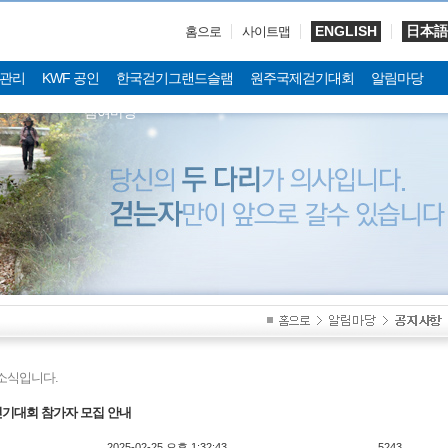
ENGLISH
日本語
홈으로
사이트맵
관리
KWF 공인
한국걷기그랜드슬램
원주국제걷기대회
알림마당
참여마당
소식입니다.
걷기대회 참가자 모집 안내
2025-02-25 오후 1:32:43
5243