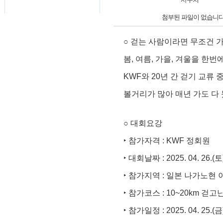
첨부된 파일이 없습니다
○
걷는 사람이라면 무조건 가
봄
,
여름
,
가을
,
겨울을 한번에
KWF
와
20
년 간 걷기 교류 
볼거리가 많아 매년 가도 다
○
대회요강
‣
참가자격
: KWF
정회원
‣
대회날짜
: 2025. 04. 26.(
토
‣
참가지역
:
일본 나가노현 
‣
참가코스
: 10~20km
걷고난
‣
참가일정
: 2025. 04. 25.(
금