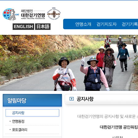
연맹소개
걷기지도자
걷기기록
ENGLISH
日本語
대한걷기연맹의 공지사항 및 새로운 
대한걷기연맹 공인워킹화
사무처