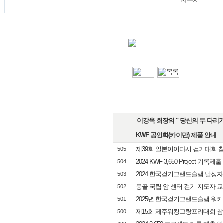
이강옥 회장의 " 당신의 두 다리가 
KWF 공인화(카이만) 제품 안내
제39회 일본이이다시 걷기대회 
505
2024 KWF 3,650 Project 기록제출 
504
2024 한국걷기그랜드슬램 달성자
503
몽골 국립 암 센터 걷기 지도자 
502
2025년 한국걷기그랜드슬램 워커(KGS
501
제15회 제주워킹그랑프리대회 참
500