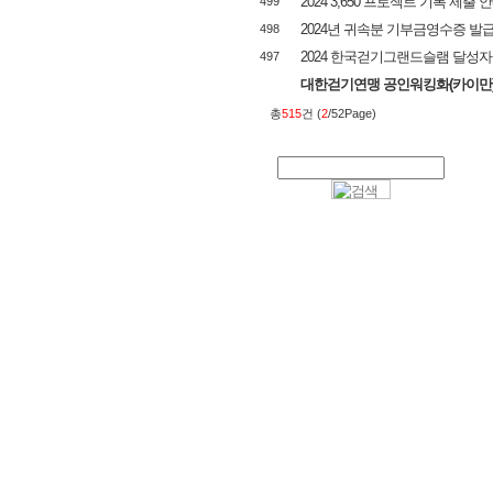
2024 3,650 프로젝트 기록 제출 
499
2024년 귀속분 기부금영수증 발
498
2024 한국걷기그랜드슬램 달성자
497
대한걷기연맹 공인워킹화(카이만) 신
총
515
건 (
2
/52Page)