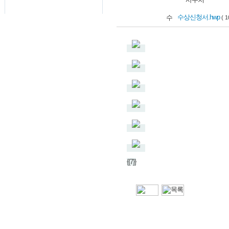
수상신청서.hwp
( 1
{{7}}