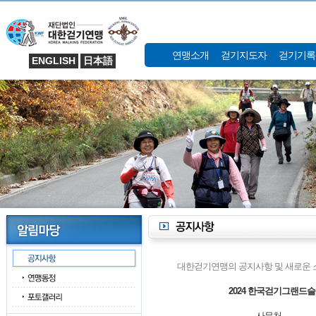
연맹소개
걷기지도자
걷기기록
ENGLISH
日本語
대한걷기연맹의 공지사항 및 새로운 
2024 한국걷기그랜드슬
사무처