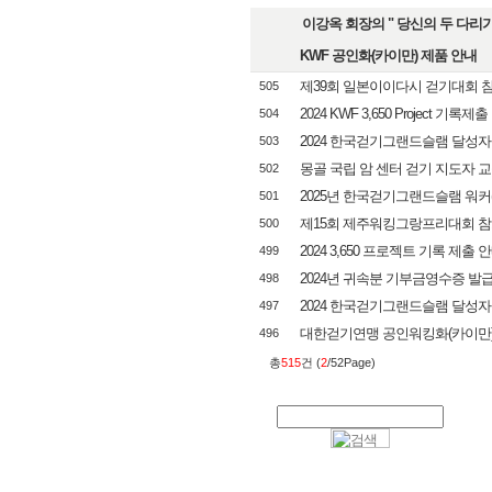
이강옥 회장의 " 당신의 두 다리가 
KWF 공인화(카이만) 제품 안내
제39회 일본이이다시 걷기대회 
505
2024 KWF 3,650 Project 기록제출 
504
2024 한국걷기그랜드슬램 달성자
503
몽골 국립 암 센터 걷기 지도자 
502
2025년 한국걷기그랜드슬램 워커(KGS
501
제15회 제주워킹그랑프리대회 참
500
2024 3,650 프로젝트 기록 제출 
499
2024년 귀속분 기부금영수증 발
498
2024 한국걷기그랜드슬램 달성자
497
대한걷기연맹 공인워킹화(카이만) 신
496
총
515
건 (
2
/52Page)