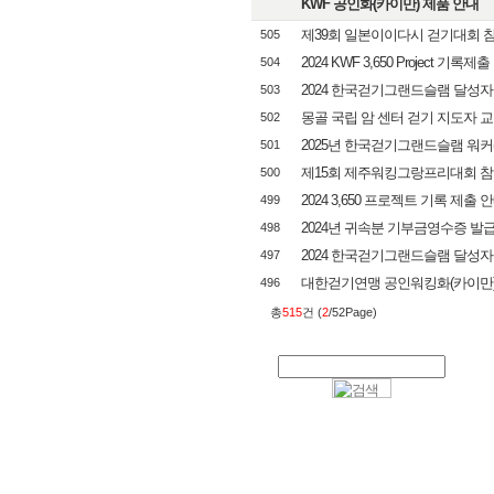
KWF 공인화(카이만) 제품 안내
제39회 일본이이다시 걷기대회 
505
2024 KWF 3,650 Project 기록제출 
504
2024 한국걷기그랜드슬램 달성자
503
몽골 국립 암 센터 걷기 지도자 
502
2025년 한국걷기그랜드슬램 워커(KGS
501
제15회 제주워킹그랑프리대회 참
500
2024 3,650 프로젝트 기록 제출 
499
2024년 귀속분 기부금영수증 발
498
2024 한국걷기그랜드슬램 달성자
497
대한걷기연맹 공인워킹화(카이만) 신
496
총
515
건 (
2
/52Page)