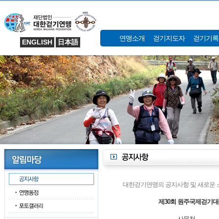
연맹소개
걷기지도자
걷기기록
ENGLISH
日本語
대한걷기연맹의 공지사항 및 새로운 
제30회 원주국제걷기대
사무처