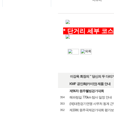
* 단거리 세부 코스
이강옥 회장의 " 당신의 두 다리가 
KWF 공인화(카이만) 제품 안내
제96차 원주웰빙걷기대회
해파랑길 770km 탐사 일정 안내
354
(재)대한걷기연맹 사무처 동계 근
353
제19회 원주국제걷기대회 평가보고회 
352