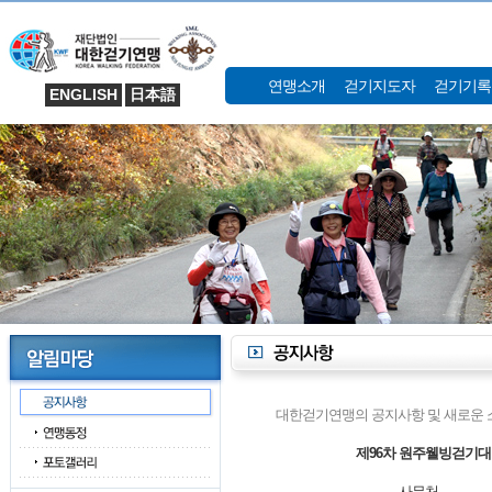
연맹소개
걷기지도자
걷기기록
ENGLISH
日本語
대한걷기연맹의 공지사항 및 새로운 
제96차 원주웰빙걷기대
사무처