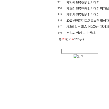
제95차 원주웰빙걷기대회
351
제19회 원주국제걷기대회 평가보고회 
350
제94차 원주웰빙걷기대회
349
2013 한국걷기그랜드슬램 달성자
348
제2회 일본 SUN-IN 100km 걷기대
347
전설의 워커 그가 왔다.
346
총
515
건 (
17
/52Page)