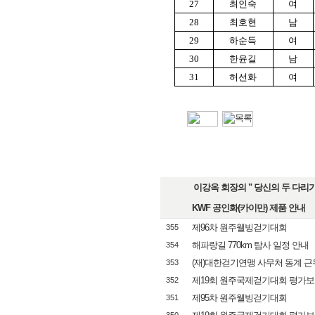
27
최인숙
여
28
최호현
남
29
하순득
여
30
한윤길
남
31
허선화
여
이강옥 회장의 " 당신의 두 다리가 
KWF 공인화(카이만) 제품 안내
제96차 원주웰빙걷기대회
355
해파랑길 770km 탐사 일정 안내
354
(재)대한걷기연맹 사무처 동계 근
353
제19회 원주국제걷기대회 평가보고회 
352
제95차 원주웰빙걷기대회
351