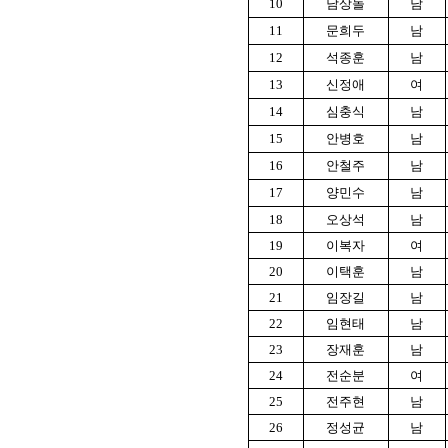
10
남상돌
남
11
문희두
남
12
석종훈
남
13
신정애
여
14
심충식
남
15
안병호
남
16
안철주
남
17
양민수
남
18
오상석
남
19
이복자
여
20
이택훈
남
21
임장길
남
22
임현태
남
23
장재훈
남
24
전순분
여
25
전주현
남
26
정성균
남