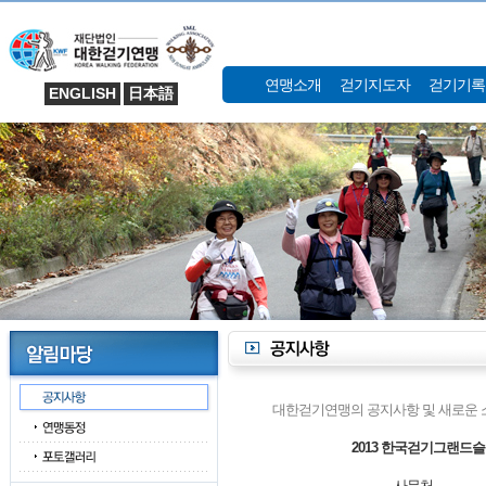
연맹소개
걷기지도자
걷기기록
ENGLISH
日本語
대한걷기연맹의 공지사항 및 새로운 
2013 한국걷기그랜드슬
사무처