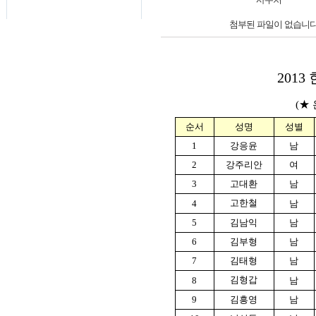
첨부된 파일이 없습니다
201
(★
순서
성명
성별
1
강응윤
남
2
강주리안
여
3
고대환
남
고한철
4
남
5
김남익
남
6
김부형
남
7
김태형
남
김형갑
8
남
9
김흥영
남