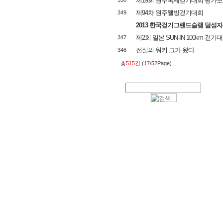
제19회 원주국제걷기대회 평가보고회 
350
제94차 원주웰빙걷기대회
349
2013 한국걷기그랜드슬램 달성자
제2회 일본 SUN-IN 100km 걷기대
347
전설의 워커 그가 왔다.
346
총
515
건 (
17
/52Page)