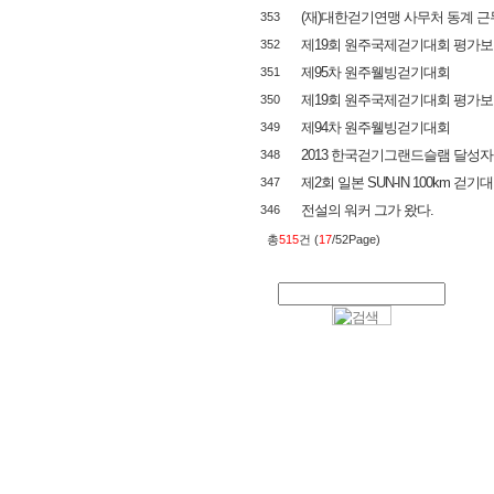
(재)대한걷기연맹 사무처 동계 근
353
제19회 원주국제걷기대회 평가보고회 
352
제95차 원주웰빙걷기대회
351
제19회 원주국제걷기대회 평가보고회 
350
제94차 원주웰빙걷기대회
349
2013 한국걷기그랜드슬램 달성자
348
제2회 일본 SUN-IN 100km 걷기대
347
전설의 워커 그가 왔다.
346
총
515
건 (
17
/52Page)