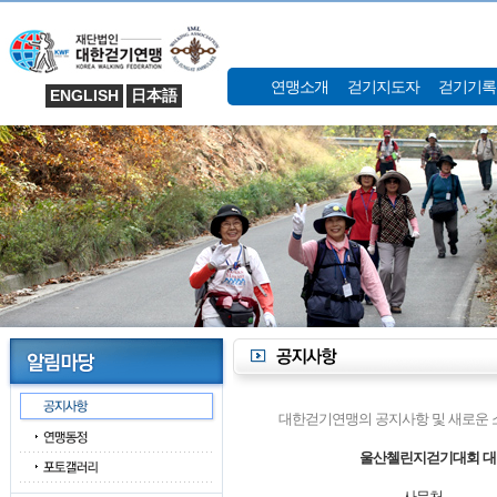
연맹소개
걷기지도자
걷기기록
ENGLISH
日本語
대한걷기연맹의 공지사항 및 새로운 
울산첼린지걷기대회 대
사무처