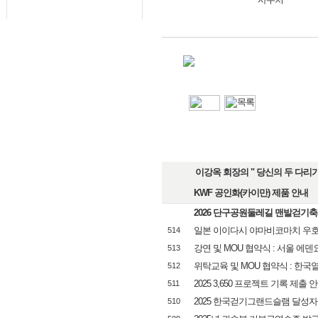
이강옥 회장의 " 당신의 두 다리가 
KWF 공인화(카이만) 제품 안내
2026 단구공원둘레길 맨발걷기
일본 이이다시 야마비코마치 우호
514
강연 및 MOU 협약식 : 서울 에
513
위탁교육 및 MOU 협약식 : 한
512
2025 3,650 프로젝트 기록 제출 
511
2025 한국걷기그랜드슬램 달성자
510