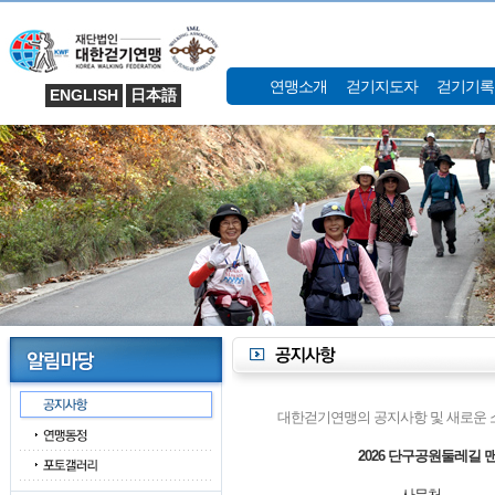
연맹소개
걷기지도자
걷기기록
ENGLISH
日本語
대한걷기연맹의 공지사항 및 새로운 
2026 단구공원둘레길
사무처