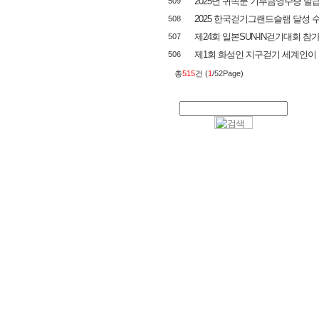
2025년 귀속분 기부금영수증 발
509
2025 한국걷기그랜드슬램 달성 
508
제24회 일본SUN-IN걷기대회 참
507
제1회 화성인 지구걷기 세계인이 
506
총
515
건 (
1
/52Page)