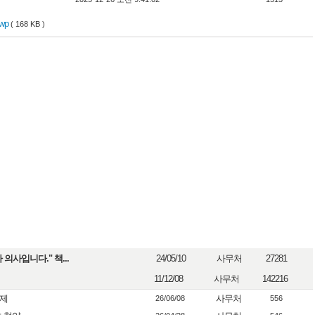
wp
( 168 KB )
의사입니다." 책...
24/05/10
사무처
27281
11/12/08
사무처
142216
축제
사무처
26/06/08
556