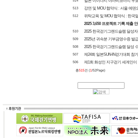
일본 이이다시 야마비코마치 우호
514
강연 및 MOU 협약식 : 서울 에
513
위탁교육 및 MOU 협약식 : 한
512
2025 3,650 프로젝트 기록 제출 
2025 한국걷기그랜드슬램 달성자
510
2025년 귀속분 기부금영수증 발
509
2025 한국걷기그랜드슬램 달성 
508
제24회 일본SUN-IN걷기대회 참
507
제1회 화성인 지구걷기 세계인이 
506
총
515
건 (
1
/52Page)