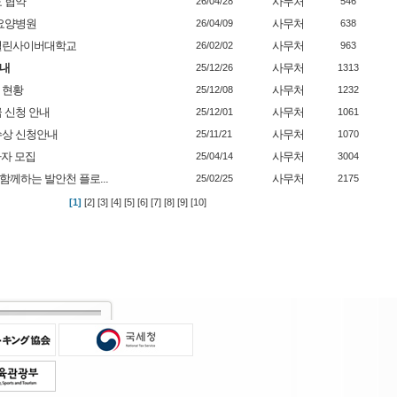
 협약
사무처
26/04/28
546
덴요양병원
사무처
26/04/09
638
국열린사이버대학교
사무처
26/02/02
963
안내
사무처
25/12/26
1313
 현황
사무처
25/12/08
1232
급 신청 안내
사무처
25/12/01
1061
수상 신청안내
사무처
25/11/21
1070
가자 모집
사무처
25/04/14
3004
함께하는 발안천 플로...
사무처
25/02/25
2175
[1]
[2]
[3]
[4]
[5]
[6]
[7]
[8]
[9]
[10]