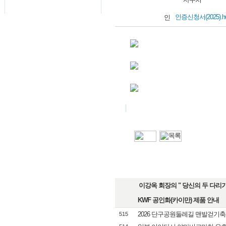
인증신청서(2025).h
이강옥 회장의 " 당신의 두 다리가 
KWF 공인화(카이만) 제품 안내
2026 단구공원둘레길 맨발걷기
515