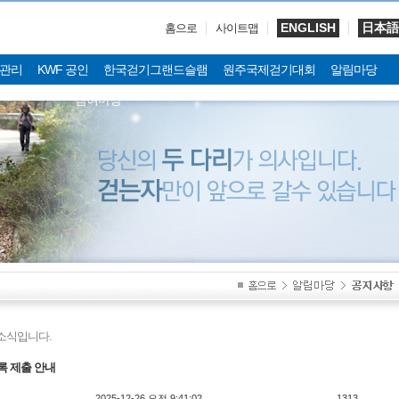
ENGLISH
日本語
홈으로
사이트맵
관리
KWF 공인
한국걷기그랜드슬램
원주국제걷기대회
알림마당
참여마당
소식입니다.
기록 제출 안내
2025-12-26 오전 9:41:02
1313