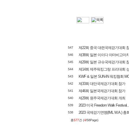
제22회 중국 대련국제걷기대회 
547
제38회 일본 이이다 야마비고마
546
제29회 일본 규슈국제걷기대회 
545
제14회 제주워킹그랑 프리대회 
544
KWF & 일본 SUN-IN 워킹협회 M
543
제33회 대만국제걷기대회 참가
542
제46회 일본국제걷기대회 참가
541
제29회 원주국제걷기대회 개최
540
2023 미국 Freedom Walk Festival..
539
2023 국제걷기연맹(IML W.A.) 총
538
총
577
건 (
4
/58Page)