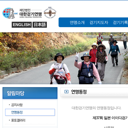
연맹소개
걷기지도자
걷기기록
ENGLISH
日本語
대한걷기연맹의 연맹동정입니다.
제37회 일본 이이다걷
사무처