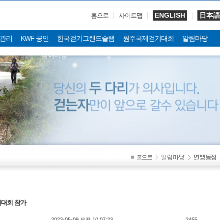
ENGLISH
日本語
홈으로
사이트맵
관리
KWF 공인
한국걷기그랜드슬램
원주국제걷기대회
알림마당
참여마당
기대회 참가
2023-05-09 오전 10:07:23
2455