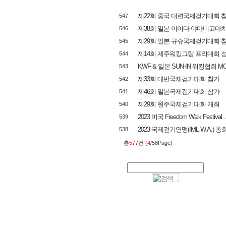
제22회 중국 대련국제걷기대회 
547
제38회 일본 이이다 야마비고마
546
제29회 일본 규슈국제걷기대회 
545
제14회 제주워킹그랑 프리대회 
544
KWF & 일본 SUN-IN 워킹협회 M
543
제33회 대만국제걷기대회 참가
542
제46회 일본국제걷기대회 참가
541
제29회 원주국제걷기대회 개최
540
2023 미국 Freedom Walk Festival..
539
2023 국제걷기연맹(IML W.A.) 총
538
총
577
건 (
4
/58Page)