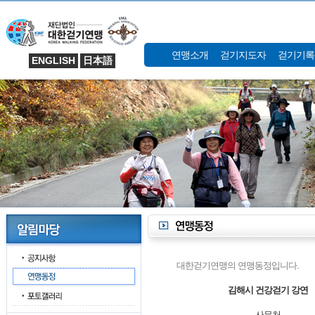
연맹소개
걷기지도자
걷기기록
ENGLISH
日本語
대한걷기연맹의 연맹동정입니다.
김해시 건강걷기 강연
사무처