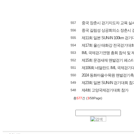
중국 장춘시 걷기지도자 교육 실
557
중국 길림성 상공회의소 장춘시 
556
제11회 일본 SUN-IN 100km 걷
555
제17회 울산 태화강 전국걷기대회
554
IML 국제걷기연맹 총회 참석 및 제2
553
제15회 문경새재 맨발걷기 페스
552
제106회 네덜란드 IML 국제걷기
551
2024 동화마을수목원 맨발걷기
550
제23회 일본 SUN-IN 걷기대회 참
549
제4회 고양국제걷기대회 참가
548
총
577
건 (
3
/58Page)