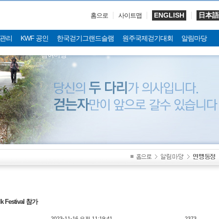
ENGLISH
日本語
홈으로
사이트맵
관리
KWF 공인
한국걷기그랜드슬램
원주국제걷기대회
알림마당
참여마당
 Festival 참가
2023-11-16 오전 11:19:41
2373