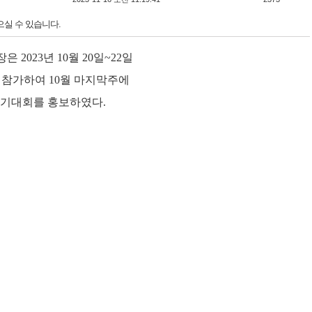
으실 수 있습니다.
회장은
2023
년
10
월
20
일
~22
일
 참가하여
10
월 마지막주에
걷기대회를 홍보하였다
.