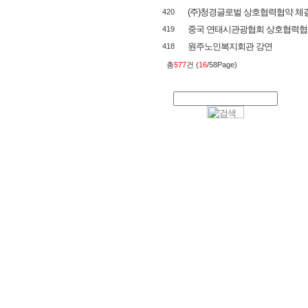
(주)청경글로벌 상호협력협약 체
420
중국 연태시관광협회 상호협력협
419
원주노인복지회관 강연
418
총
577
건 (
16
/58Page)