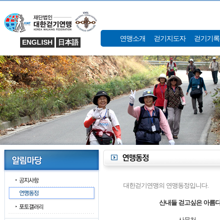
연맹소개
걷기지도자
걷기기록
ENGLISH
日本語
대한걷기연맹의 연맹동정입니다.
산내들 걷고싶은 아름다
사무처