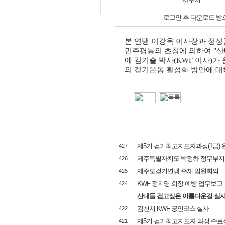
로그인 후 다운로드 받
본 연맹 이강옥 이사장과 정
민주평통의 초청에 의하여
"
산
에 김기출 박사
(KWF
이사
)
가
의 걷기운동 활성화 방안에 대
제5기 걷기최고지도자과정(1급)
427
제주특별자치도 박정하 정무부지
426
제주도걷기연맹 주재 임원회의
425
KWF 정지명 회장 예방 업무보고
424
산내들 걷고싶은 아름다운길 실
김천시 KWF 공인코스 실사
422
제5기 걷기최고지도자 과정 수료
421