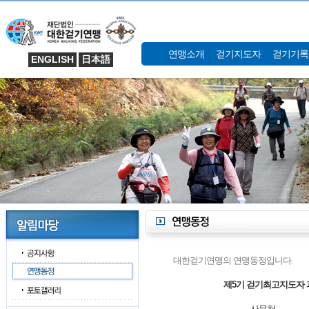
연맹소개
걷기지도자
걷기기록
ENGLISH
日本語
대한걷기연맹의 연맹동정입니다.
제5기 걷기최고지도자 
사무처