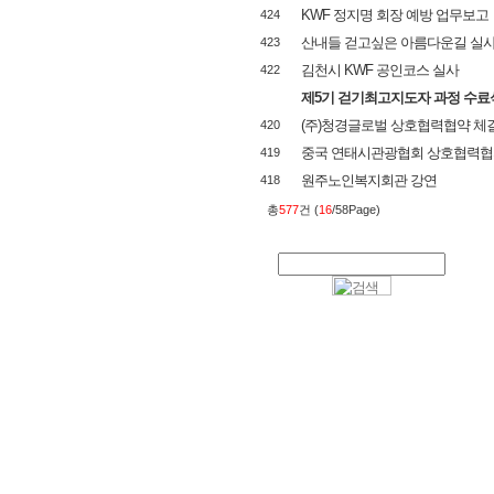
KWF 정지명 회장 예방 업무보고
424
산내들 걷고싶은 아름다운길 실
423
김천시 KWF 공인코스 실사
422
제5기 걷기최고지도자 과정 수료
(주)청경글로벌 상호협력협약 체
420
중국 연태시관광협회 상호협력협
419
원주노인복지회관 강연
418
총
577
건 (
16
/58Page)